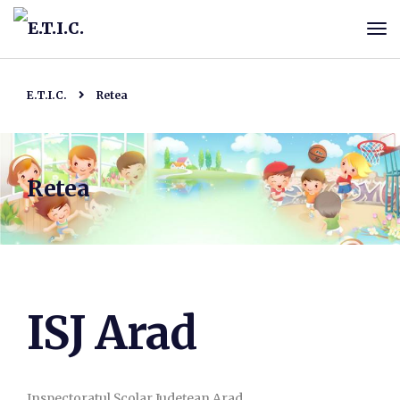
E.T.I.C.
Retea
Retea
ISJ Arad
Inspectoratul Şcolar Judeţean Arad