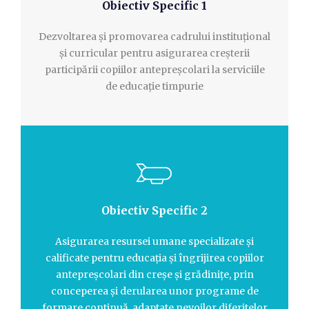
Obiectiv Specific 1
Dezvoltarea și promovarea cadrului instituțional
și curricular pentru asigurarea creșterii
participării copiilor antepreșcolari la serviciile
de educație timpurie
Obiectiv Specific 2
Asigurarea resursei umane specializate și
calificate pentru educația și îngrijirea copiilor
antepreșcolari din creșe și grădinițe, prin
conceperea și derularea unor programe de
formare continuă, adaptate nevoilor diferitelor